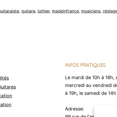
guitaraiste
,
guitare
,
luthier
,
madeinfrance
,
musiciens
,
réglag
INFOS PRATIQUES
Le mardi de 10h à 18h, 
lités
mercredi au vendredi d
uitares
à 19h, le samedi de 14h
cation
ation
Adresse:
99 rue de l'amiral Cour