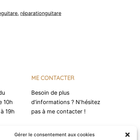
16ans
eguitare
,
réparationguitare
ME CONTACTER
du
Besoin de plus
e 10h
d'informations ? N'hésitez
 à 19h
pas à me contacter !
Contact
Gérer le consentement aux cookies
bet