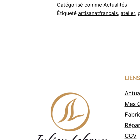
Catégorisé comme
Actualités
Étiqueté
artisanatfrancais
,
atelier
,
LIENS
Actua
Mes G
Fabri
Répar
CGV