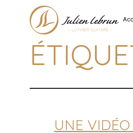
Aller
au
contenu
Acc
ÉTIQUE
Julien
Lebrun
UNE VIDÉO 