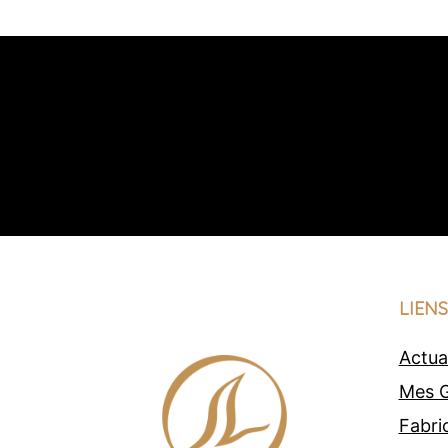
LIENS
Actua
Mes G
Fabri