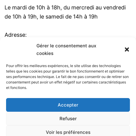
Le mardi de 10h à 18h, du mercredi au vendredi
de 10h à 19h, le samedi de 14h à 19h
Adresse:
99 rue de l'amiral Courbet 59170 CROIX
Gérer le consentement aux
cookies
Tél: 03 20 52 30 51
Pour offrir les meilleures expériences, le site utilise des technologies
telles que les cookies pour garantir le bon fonctionnement et optimiser
ME CONTACTER
ses performances technique. Le fait de ne pas consentir ou de retirer son
consentement peut avoir un effet négatif sur certaines caractéristiques
et fonctions.
Besoin de plus d'informations ? N'hésitez pas à
me contacter !
Accepter
Contact
Refuser
Voir les préférences