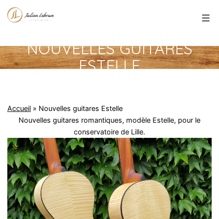
Aller
Julien
au
Lebrun
contenu
NOUVELLES GUITARES
ESTELLE
Accueil
»
Nouvelles guitares Estelle
Nouvelles guitares romantiques, modèle Estelle, pour le
conservatoire de Lille.