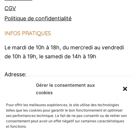
CGV
Politique de confidentialité
INFOS PRATIQUES
Le mardi de 10h à 18h, du mercredi au vendredi
de 10h à 19h, le samedi de 14h à 19h
Adresse:
99 rue de l'amiral Courbet 59170 CROIX
Gérer le consentement aux
cookies
Tél: 03 20 52 30 51
Pour offrir les meilleures expériences, le site utilise des technologies
telles que les cookies pour garantir le bon fonctionnement et optimiser
ME CONTACTER
ses performances technique. Le fait de ne pas consentir ou de retirer son
consentement peut avoir un effet négatif sur certaines caractéristiques
et fonctions.
Besoin de plus d'informations ? N'hésitez pas à