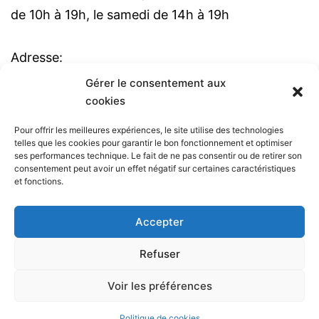
de 10h à 19h, le samedi de 14h à 19h
Adresse:
99 rue de l'amiral Courbet 59170 CROIX
Gérer le consentement aux
cookies
Tél: 03 20 52 30 51
Pour offrir les meilleures expériences, le site utilise des technologies
telles que les cookies pour garantir le bon fonctionnement et optimiser
ME CONTACTER
ses performances technique. Le fait de ne pas consentir ou de retirer son
consentement peut avoir un effet négatif sur certaines caractéristiques
et fonctions.
Besoin de plus d'informations ? N'hésitez pas à
me contacter !
Accepter
Contact
Refuser
Voir les préférences
Français
Politique de cookies