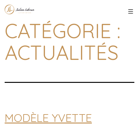
Aller
Julien
au
Lebrun
contenu
CATÉGORIE :
ACTUALITÉS
MODÈLE YVETTE