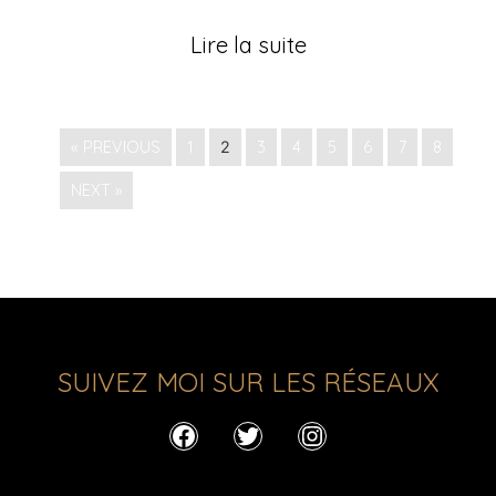
Lire la suite
« PREVIOUS
1
2
3
4
5
6
7
8
NEXT »
SUIVEZ MOI SUR LES RÉSEAUX
Facebook
Twitter
Instagram